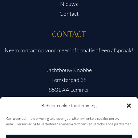
Nieuws
Contact
CONTACT
Neem contact op voor meer informatie of een afspraak!
Jachtbouw Knobbe
Lemsterpad 38
8531 AA Lemmer
Beheer cookie toestemming
0514 564782
info@jachtbouwknobbe.nl
Om u een optimale ervaring te bieden gebruiken wij enkele cookies om uw
gebruikerservaring te verbeteren en media te tonen van verschillende platformen.